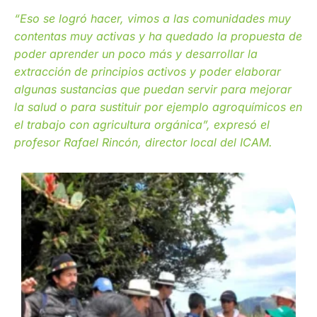
“Eso se logró hacer, vimos a las comunidades muy
contentas muy activas y ha quedado la propuesta de
poder aprender un poco más y desarrollar la
extracción de principios activos y poder elaborar
algunas sustancias que puedan servir para mejorar
la salud o para sustituir por ejemplo agroquímicos en
el trabajo con agricultura orgánica”, expresó el
profesor Rafael Rincón, director local del ICAM.