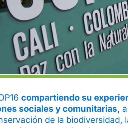
 COP16
compartiendo su experien
ones sociales y comunitarias,
a
nservación de la biodiversidad, la