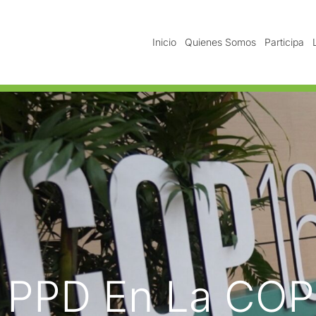
Inicio
Quienes Somos
Participa
l PPD En La COP